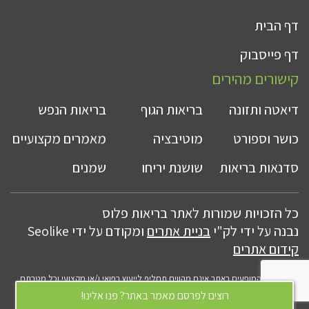
דף הבית
דף פייסבוק
קישורים מהירים
דיאטה ותזונה
בריאות הגוף
בריאות הנפש
כושר וספורט
מוטיבציה
מאמרים מקצועיים
סדנאות בריאות
שושנת יריחו
שמנים
כל הזכויות שמורות לאתר בריאות פלוס
נבנה על ידי לק"י
בניית אתרים
ומקודם על ידי Seolike
קידום אתרים
התכנים המופעים באתר אינם מהווים תחליף לייעוץ רפואי ו/או מקצועי וכל מטרתם
לספק מידע ובשום מקרה אינם בגדר המלצה או עצה רפואית ו/או חוות דעת רפואית
רוצים לפרסם מאמר באתר? פנו אלינו!
מקצועית.