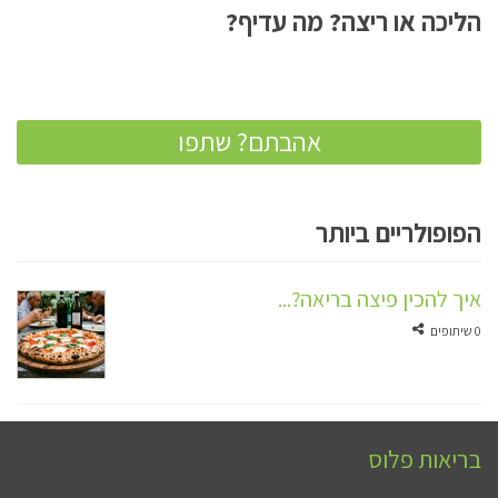
הליכה או ריצה? מה עדיף?
אהבתם? שתפו
הפופולריים ביותר
איך להכין פיצה בריאה?...
0 שיתופים
בריאות פלוס